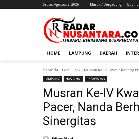
Sabtu, Agustus 8, 2026
Masuk / Bergabung
Buy no
HOME
LAMPUNG
DAERAH
INTE
Beranda
LAMPUNG
Musran Ke-IV Kwartir Ranting 
LAMPUNG
NASIONAL
PESAWARAN
Musran Ke-IV Kwa
Pacer, Nanda Ber
Sinergitas
Editor:Rizal