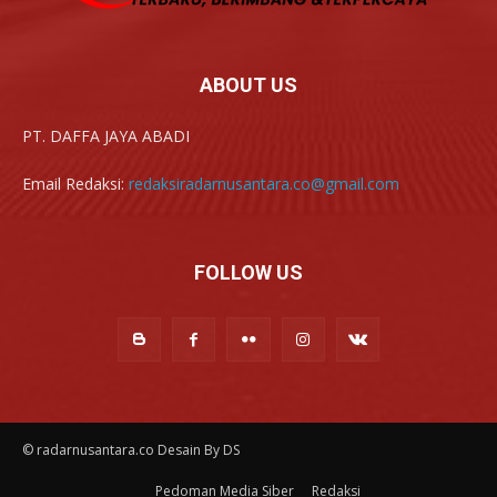
ABOUT US
PT. DAFFA JAYA ABADI
Email Redaksi:
redaksiradarnusantara.co@gmail.com
FOLLOW US
© radarnusantara.co Desain By DS
Pedoman Media Siber
Redaksi