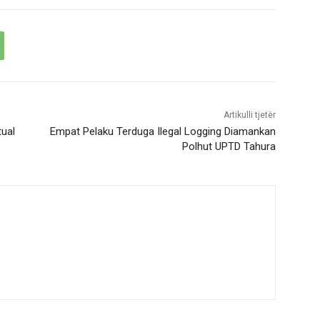
Artikulli tjetër
tual
Empat Pelaku Terduga Ilegal Logging Diamankan
Polhut UPTD Tahura