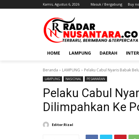
Kamis, Agustus 6, 2026
Masuk / Bergabung
Buy n
HOME
LAMPUNG
DAERAH
INTE
Beranda
LAMPUNG
Pelaku Cabul Nyaris Babak Bel
LAMPUNG
NASIONAL
PESAWARAN
Pelaku Cabul Nyar
Dilimpahkan Ke P
Editor:Rizal