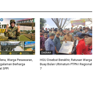
DAERAH
alena, Warga Pesawaran,
HGU Disebut Berakhir, Ratusan Warga
ngalaman Berharga
Buay Bulan Ultimatum PTPN I Regional
t SPPI
7