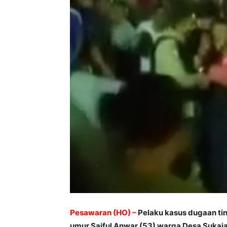
Pesawaran (HO) –
Pelaku kasus dugaan ti
umur Saiful Anwar (53) warga Desa Sukaj