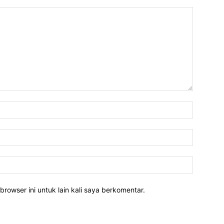
Nama:*
Email:*
Website:
rowser ini untuk lain kali saya berkomentar.