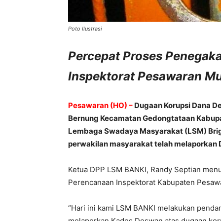
Poto Ilustrasi
Percepat Proses Penegak
Inspektorat Pesawaran Mu
Pesawaran (HO) –
Dugaan Korupsi Dana De
Bernung Kecamatan Gedongtataan Kabupat
Lembaga Swadaya Masyarakat (LSM) Brig
perwakilan masyarakat telah melaporkan 
Ketua DPP LSM BANKI, Randy Septian menut
Perencanaan Inspektorat Kabupaten Pesawar
“Hari ini kami LSM BANKI melakukan pend
melaporkan Kades Deswan atas dugaan koru