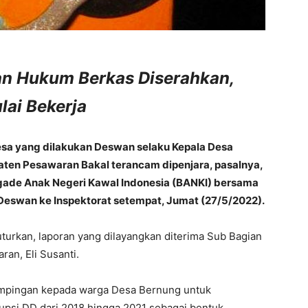
an Hukum Berkas Diserahkan,
lai Bekerja
sa yang dilakukan Deswan selaku Kepala Desa
en Pesawaran Bakal terancam dipenjara, pasalnya,
ade Anak Negeri Kawal Indonesia (BANKI) bersama
Deswan ke Inspektorat setempat, Jumat (27/5/2022).
urkan, laporan yang dilayangkan diterima Sub Bagian
an, Eli Susanti.
ampingan kepada warga Desa Bernung untuk
psi DD dari 2018 hingga 2021 sebagai bentuk