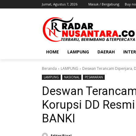
Jumat, Agustus 7, 2026
Masuk / Bergabung
Buy no
HOME
LAMPUNG
DAERAH
INTE
Beranda
LAMPUNG
Deswan Terancam Dipenjara, D
LAMPUNG
NASIONAL
PESAWARAN
Deswan Terancam 
Korupsi DD Resmi
BANKI
Editor:Rizal