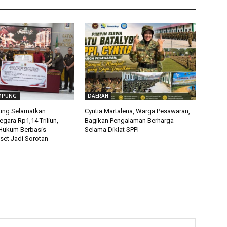
MPUNG
DAERAH
ung Selamatkan
Cyntia Martalena, Warga Pesawaran,
gara Rp1,14 Triliun,
Bagikan Pengalaman Berharga
Hukum Berbasis
Selama Diklat SPPI
set Jadi Sorotan