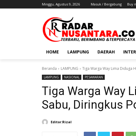
Minggu, Agustus 9, 2026
Masuk / Bergabung
Buy 
HOME
LAMPUNG
DAERAH
INTE
Beranda
LAMPUNG
Tiga Warga Way Lima Diduga Hi
LAMPUNG
NASIONAL
PESAWARAN
Tiga Warga Way L
Sabu, Diringkus P
Editor:Rizal