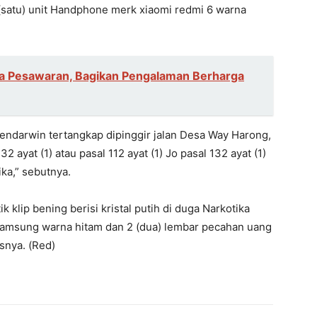
1 (satu) unit Handphone merk xiaomi redmi 6 warna
ga Pesawaran, Bagikan Pengalaman Berharga
ndarwin tertangkap dipinggir jalan Desa Way Harong,
2 ayat (1) atau pasal 112 ayat (1) Jo pasal 132 ayat (1)
ka,” sebutnya.
k klip bening berisi kristal putih di duga Narkotika
Samsung warna hitam dan 2 (dua) lembar pecahan uang
asnya. (Red)