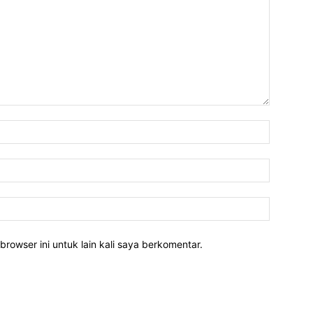
Nama:*
Email:*
Website:
rowser ini untuk lain kali saya berkomentar.