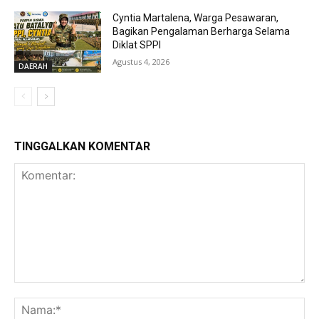
Cyntia Martalena, Warga Pesawaran,
Bagikan Pengalaman Berharga Selama
Diklat SPPI
Agustus 4, 2026
DAERAH
TINGGALKAN KOMENTAR
Komentar:
Na