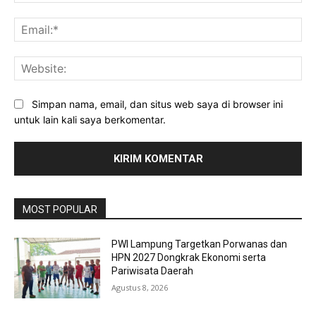
Ema
Web
Simpan nama, email, dan situs web saya di browser ini
untuk lain kali saya berkomentar.
MOST POPULAR
PWI Lampung Targetkan Porwanas dan
HPN 2027 Dongkrak Ekonomi serta
Pariwisata Daerah
Agustus 8, 2026