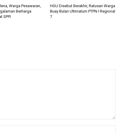
alena, Warga Pesawaran,
HGU Disebut Berakhir, Ratusan Warga
ngalaman Berharga
Buay Bulan Ultimatum PTPN I Regional
t SPPI
7
Nama:*