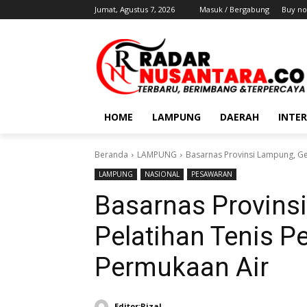
Jumat, Agustus 7, 2026
Masuk / Bergabung
Buy no
HOME
LAMPUNG
DAERAH
INTE
Beranda
LAMPUNG
Basarnas Provinsi Lampung, Ge
LAMPUNG
NASIONAL
PESAWARAN
Basarnas Provins
Pelatihan Tenis P
Permukaan Air
Editor:Rizal