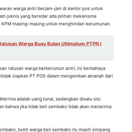
waran warga antri berjam-jam di kantor pos untuk
am juknis yang beredar ada pilihan mekanisme
h KPM masing-masing untuk menghindari kerumunan.
Ratusan Warga Buay Bulan Ultimatum PTPN I
an ratusan warga berkerumun antri, ini berbahaya
n ketidak siapkan PT POS dalam mengemban amanah dari
terima adalah uang tunai, sedangkan disatu sisi
n bahwa jika tidak beli sembako tidak akan menerima
 sembako, bukti warga beli sembako itu masih simpang