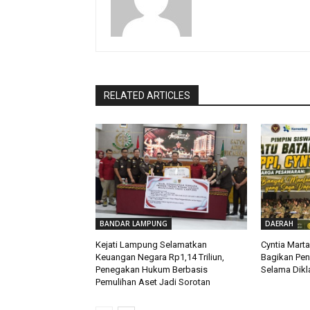
RELATED ARTICLES
BANDAR LAMPUNG
DAERAH
Kejati Lampung Selamatkan
Cyntia Mart
Keuangan Negara Rp1,14 Triliun,
Bagikan Pe
Penegakan Hukum Berbasis
Selama Dikla
Pemulihan Aset Jadi Sorotan