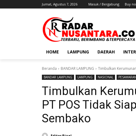
Jumat, Agustus 7, 2026
Masuk / Bergabung
Buy no
HOME
LAMPUNG
DAERAH
INTE
Beranda
BANDAR LAMPUNG
Timbulkan Kerumunan
BANDAR LAMPUNG
LAMPUNG
NASIONAL
PESAWARA
Timbulkan Kerum
PT POS Tidak Sia
Sembako
Editor:Rizal