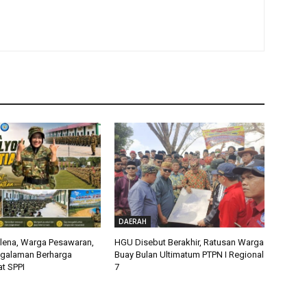
DAERAH
alena, Warga Pesawaran,
HGU Disebut Berakhir, Ratusan Warga
ngalaman Berharga
Buay Bulan Ultimatum PTPN I Regional
t SPPI
7