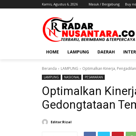
Kamis, Agustus 6, 2026
Masuk / Bergabung
Buy n
HOME
LAMPUNG
DAERAH
INTE
Beranda
LAMPUNG
Optimalkan Kinerja, Pengadil
LAMPUNG
NASIONAL
PESAWARAN
Optimalkan Kinerj
Gedongtataan Te
Editor:Rizal