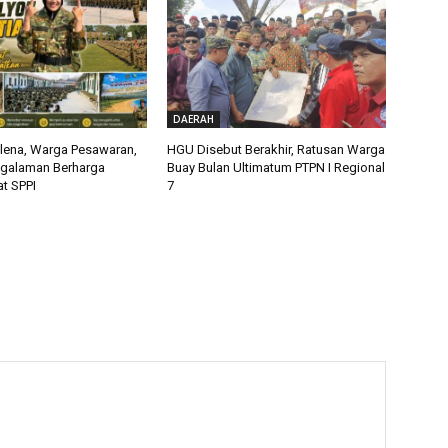
DAERAH
alena, Warga Pesawaran,
HGU Disebut Berakhir, Ratusan Warga
ngalaman Berharga
Buay Bulan Ultimatum PTPN I Regional
t SPPI
7